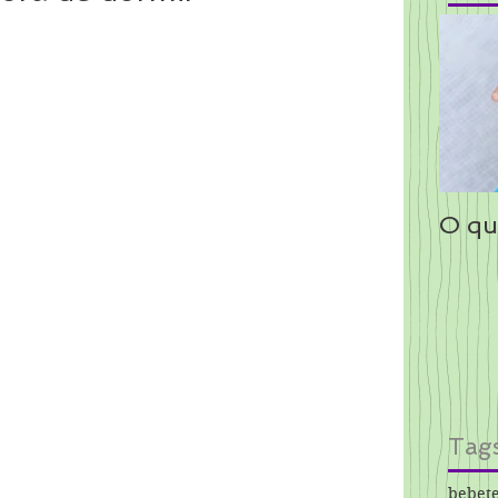
O qu
Tag
bebet