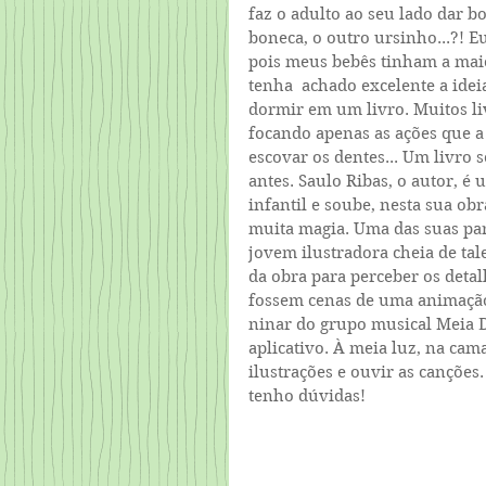
faz o adulto ao seu lado dar bo
boneca, o outro ursinho...?! Eu
pois meus bebês tinham a maio
tenha  achado excelente a idei
dormir em um livro. Muitos li
focando apenas as ações que a 
escovar os dentes... Um livro
antes. Saulo Ribas, o autor, é
infantil e soube, nesta sua ob
muita magia. Uma das suas par
jovem ilustradora cheia de tal
da obra para perceber os detal
fossem cenas de uma animação
ninar do grupo musical Meia D
aplicativo. À meia luz, na cama,
ilustrações e ouvir as canções
tenho dúvidas! 