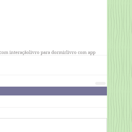
 com interação
livro para dormir
livro com app