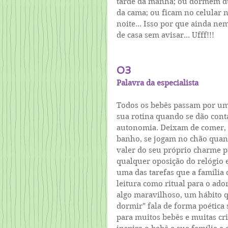
tarde da manhã; ou dormem dur
da cama; ou ficam no celular
noite... Isso por que ainda n
de casa sem avisar... Ufff!!! 
03
Palavra da especialista
Todos os bebês passam por uma
sua rotina quando se dão cont
autonomia. Deixam de comer, 
banho, se jogam no chão quan
valer do seu próprio charme p
qualquer oposição do relógio e 
uma das tarefas que a família
leitura como ritual para o ado
algo maravilhoso, um hábito qu
dormir" fala de forma poética 
para muitos bebês e muitas cri