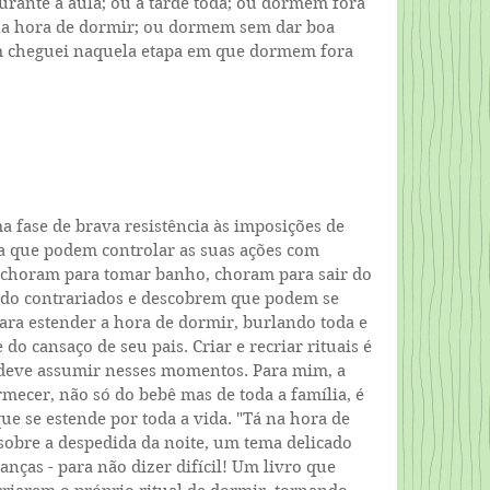
ante a aula; ou a tarde toda; ou dormem fora 
 na hora de dormir; ou dormem sem dar boa 
em cheguei naquela etapa em que dormem fora 
 fase de brava resistência às imposições de 
a que podem controlar as suas ações com 
choram para tomar banho, choram para sair do 
do contrariados e descobrem que podem se 
ara estender a hora de dormir, burlando toda e 
do cansaço de seu pais. Criar e recriar rituais é 
 deve assumir nesses momentos. Para mim, a 
rmecer, não só do bebê mas de toda a família, é 
e se estende por toda a vida. "Tá na hora de 
sobre a despedida da noite, um tema delicado 
anças - para não dizer difícil! Um livro que 