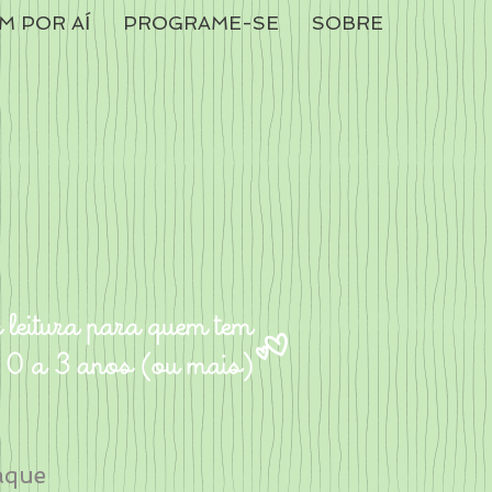
M POR AÍ
PROGRAME-SE
SOBRE
aque