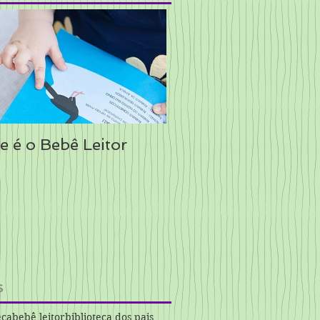
e é o Bebê Leitor
s
eca
bebê leitor
biblioteca dos pais