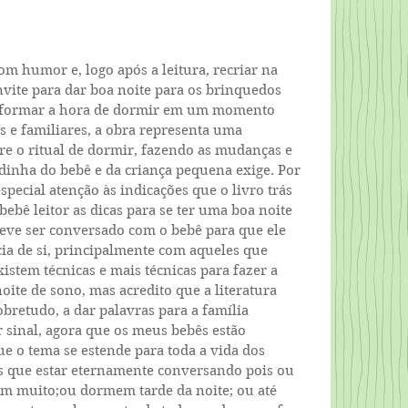
om humor e, logo após a leitura, recriar na 
nvite para dar boa noite para os brinquedos 
nsformar a hora de dormir em um momento 
is e familiares, a obra representa uma 
re o ritual de dormir, fazendo as mudanças e 
dinha do bebê e da criança pequena exige. Por 
pecial atenção às indicações que o livro trás 
bebê leitor as dicas para se ter uma boa noite 
eve ser conversado com o bebê para que ele 
ia de si, principalmente com aqueles que 
istem técnicas e mais técnicas para fazer a 
ite de sono, mas acredito que a literatura 
sobretudo, a dar palavras para a família 
 sinal, agora que os meus bebês estão 
ue o tema se estende para toda a vida dos 
os que estar eternamente conversando pois ou 
 muito;ou dormem tarde da noite; ou até 