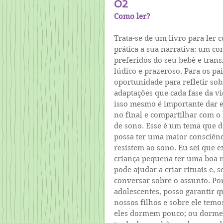
02
Como ler?
Trata-se de um livro para ler c
prática a sua narrativa: um co
preferidos do seu bebê e tra
lúdico e prazeroso. Para os pa
oportunidade para refletir sob
adaptações que cada fase da vi
isso mesmo é importante dar es
no final e compartilhar com o 
de sono. Esse é um tema que d
possa ter uma maior consciênc
resistem ao sono. Eu sei que ex
criança pequena ter uma boa no
pode ajudar a criar rituais e, 
conversar sobre o assunto. Por
adolescentes, posso garantir q
nossos filhos e sobre ele tem
eles dormem pouco; ou dormem