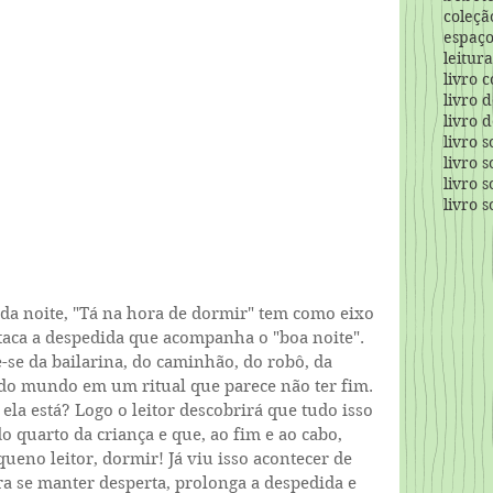
coleçã
espaço
leitur
livro 
livro 
livro 
livro 
livro 
livro 
livro 
 da noite, "Tá na hora de dormir" tem como eixo 
taca a despedida que acompanha o "boa noite". 
se da bailarina, do caminhão, do robô, da 
odo mundo em um ritual que parece não ter fim. 
la está? Logo o leitor descobrirá que tudo isso 
 quarto da criança e que, ao fim e ao cabo, 
ueno leitor, dormir! Já viu isso acontecer de 
a se manter desperta, prolonga a despedida e 