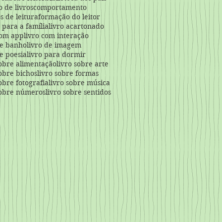
o de livros
comportamento
s de leitura
formação do leitor
a para a família
livro acartonado
com app
livro com interação
de banho
livro de imagem
de poesia
livro para dormir
sobre alimentação
livro sobre arte
sobre bichos
livro sobre formas
sobre fotografia
livro sobre música
sobre números
livro sobre sentidos