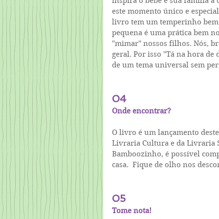
inspira o bebê e sua família a
este momento único e especial 
livro tem um temperinho bem b
pequena é uma prática bem no
"mimar" nossos filhos. Nós, br
geral. Por isso "Tá na hora de 
de um tema universal sem perd
04
Onde encontrar?
O livro é um lançamento deste
Livraria Cultura e da Livraria 
Bamboozinho, é possível compr
casa.  Fique de olho nos desco
05
Tome nota!