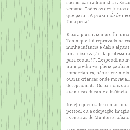
sociais para administrar. En
semana. Todos os dez juntos e
que partir. A proximidade nece
Uma pena!
E para piorar, sempre fui uma
Tanto que fui reprovada na es
minha infância e dali a alguns 
uma observação da professora:
para contar?!". Respondi no me
num prédio em plena paulista d
comerciantes, não se envolvia 
outras crianças onde morava... 
decepcionada. Os pais das outr
aventuras durante a infância..
Invejo quem sabe contar uma b
pessoal ou a adaptação imagin
aventuras de Monteiro Lobato.