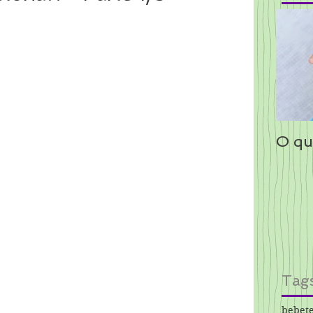
O qu
Tag
bebet