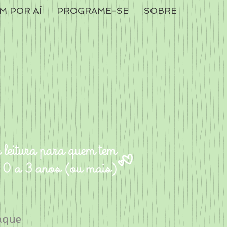
M POR AÍ
PROGRAME-SE
SOBRE
aque