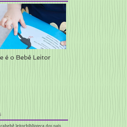
e é o Bebê Leitor
s
eca
bebê leitor
biblioteca dos pais