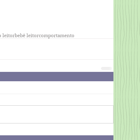
 leitor
bebê leitor
comportamento