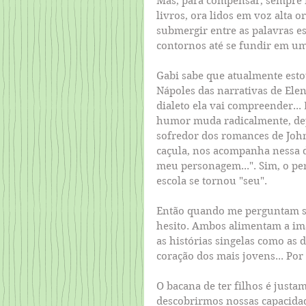
Mas, para compensar, sempre f
livros, ora lidos em voz alta 
submergir entre as palavras es
contornos até se fundir em um
Gabi sabe que atualmente esto
Nápoles das narrativas de Elen
dialeto ela vai compreender.
humor muda radicalmente, de
sofredor dos romances de Joh
caçula, nos acompanha nessa di
meu personagem...". Sim, o pe
escola se tornou "seu".
Então quando me perguntam se 
hesito. Ambos alimentam a im
as histórias singelas como as 
coração dos mais jovens... Por
O bacana de ter filhos é justa
descobrirmos nossas capacidad