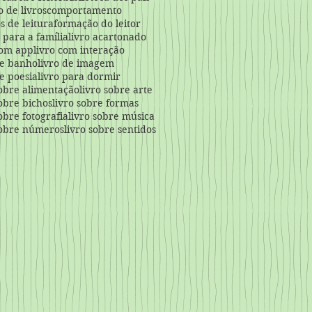
o de livros
comportamento
s de leitura
formação do leitor
a para a família
livro acartonado
com app
livro com interação
de banho
livro de imagem
de poesia
livro para dormir
sobre alimentação
livro sobre arte
sobre bichos
livro sobre formas
sobre fotografia
livro sobre música
sobre números
livro sobre sentidos