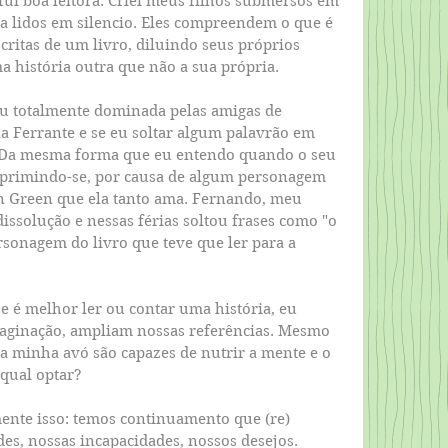
ui boa leitora. Criei meus filhos submersos em 
ora lidos em silencio. Eles compreendem o que é 
critas de um livro, diluindo seus próprios 
a história outra que não a sua própria.
u totalmente dominada pelas amigas de 
a Ferrante e se eu soltar algum palavrão em 
.. Da mesma forma que eu entendo quando o seu 
primindo-se, por causa de algum personagem 
n Green que ela tanto ama. Fernando, meu 
ssolução e nessas férias soltou frases como "o 
rsonagem do livro que teve que ler para a 
é melhor ler ou contar uma história, eu 
aginação, ampliam nossas referências. Mesmo 
da minha avó são capazes de nutrir a mente e o 
 qual optar?
mente isso: temos continuamento que (re) 
es, nossas incapacidades, nossos desejos. 