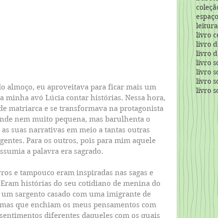
coleçã
espaço
leitur
livro 
livro 
livro 
livro 
livro 
livro 
o almoço, eu aproveitava para ficar mais um 
livro 
 minha avó Lúcia contar histórias. Nessa hora, 
de matriarca e se transformava na protagonista 
ande nem muito pequena, mas barulhenta o 
r as suas narrativas em meio a tantas outras 
gentes. Para os outros, pois para mim aquele 
sumia a palavra era sagrado.
vros e tampouco eram inspiradas nas sagas e 
 Eram histórias do seu cotidiano de menina do 
de um sargento casado com uma imigrante de 
, mas que enchiam os meus pensamentos com 
sentimentos diferentes daqueles com os quais 