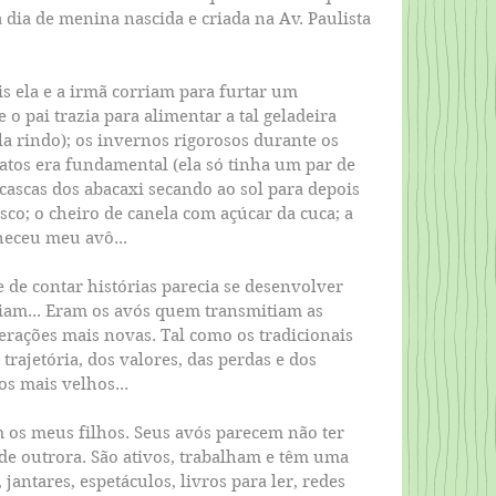
dia de menina nascida e criada na Av. Paulista 
s ela e a irmã corriam para furtar um 
o pai trazia para alimentar a tal geladeira 
la rindo); os invernos rigorosos durante os 
atos era fundamental (ela só tinha um par de 
 cascas dos abacaxi secando ao sol para depois 
co; o cheiro de canela com açúcar da cuca; a 
heceu meu avô...
e de contar histórias parecia se desenvolver 
iam... Eram os avós quem transmitiam as 
gerações mais novas. Tal como os tradicionais 
 trajetória, dos valores, das perdas e dos 
os mais velhos...
 os meus filhos. Seus avós parecem não ter 
e outrora. São ativos, trabalham e têm uma 
 jantares, espetáculos, livros para ler, redes 