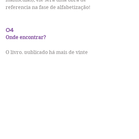
referencia na fase de alfabetização!
04
Onde encontrar?
O livro, publicado há mais de vinte 
anos, recebeu recentemente uma 
segunda edição e agora tem a capa 
verde (o meu exemplar é da 
primeira edição e tem a capa azul). 
Reeditado, está fácil encontrá-lo nas 
livrarias e nas lojas virtuais. 
05
Tome nota!