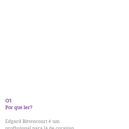
01
Por que ler?
Edgard Bittencourt é um 
profissional para lá de corajoso. 