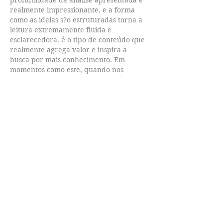
profundidade da análise apresentada é 
realmente impressionante, e a forma 
como as ideias s?o estruturadas torna a 
leitura extremamente fluida e 
esclarecedora. é o tipo de conteúdo que 
realmente agrega valor e inspira a 
busca por mais conhecimento. Em 
momentos como este, quando nos 
deparamos com informa??es t?o bem 
organizadas e úteis, refor?a-se a 
importancia de ter acesso a fontes 
confiáveis e especializadas para navegar 
em temas complexos. Para aqueles que, 
assim como eu, buscam aprimorar…
Mostrar mais
Curtir
Responder
yuanliu kind
23 de set. de 2025
Parabéns pela clareza e profundidade 