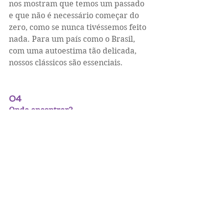
nos mostram que temos um passado 
e que não é necessário começar do 
zero, como se nunca tivéssemos feito 
nada. Para um país como o Brasil, 
com uma autoestima tão delicada, 
nossos clássicos são essenciais.
04
Onde encontrar?
Este é um dos grandes clássicos da 
literatura infantil nacional. 
Praticamente todas as grandes 
redes de livraria têm os livros da 
Tatiana Belinky e se não tiverem um 
exemplar da obra disponível na 
hora, encomendam rapidinho. Está 
para sair, agora em 2017, uma nova 